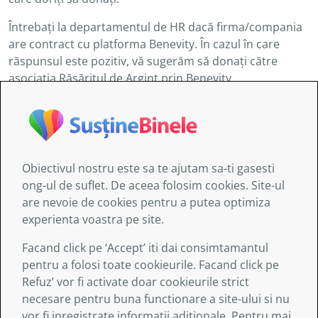
Întrebați la departamentul de HR dacă firma/compania
are contract cu platforma Benevity. În cazul în care
răspunsul este pozitiv, vă sugerăm să donați către
asociația Răsăritul de Argint prin Benevity.
EIN/RCN number: 5647925528661_86b0
Obiectivul nostru este sa te ajutam sa-ti gasesti
Informaţiile furnizate de AITIS:
ong-ul de suflet. De aceea folosim cookies. Site-ul
au doar un caracter general şi nu sunt destinate să
are nevoie de cookies pentru a putea optimiza
abordeze circumstanţe specifice ale nici unei
experienta voastra pe site.
persoane sau entităţi;
nu sunt obligatoriu exhaustive, exacte sau
Facand click pe ‘Accept’ iti dai consimtamantul
actualizate;
pentru a folosi toate cookieurile. Facand click pe
uneori sunt legate de site-uri externe asupra cărora
Refuz’ vor fi activate doar cookieurile strict
serviciile asociației nu exercită nici un control şi
necesare pentru buna functionare a site-ului si nu
pentru care Asociația nu îşi asumă nici o
vor fi inregistrate informatii aditionale. Pentru mai