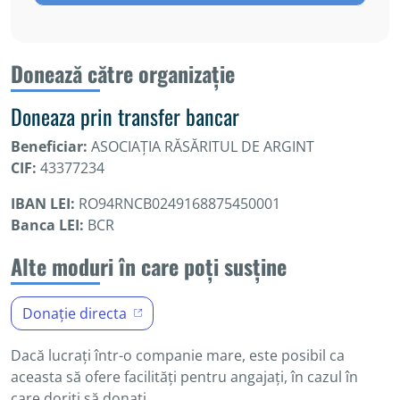
Donează către organizație
Doneaza prin transfer bancar
Beneficiar:
ASOCIAŢIA RĂSĂRITUL DE ARGINT
CIF:
43377234
IBAN LEI:
RO94RNCB0249168875450001
Banca LEI:
BCR
Alte moduri în care poți susține
Donație directa
Dacă lucrați într-o companie mare, este posibil ca
aceasta să ofere facilități pentru angajați, în cazul în
care doriți să donați.