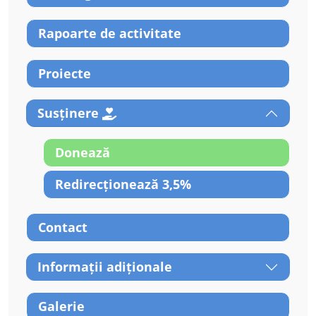
Rapoarte de activitate
Proiecte
Susținere
Donează
Redirecționează 3,5%
Contact
Informații adiționale
Galerie