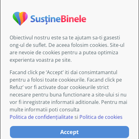
direct profesorul cursului pentru clarificari si ramburs.
Obiectivul nostru este sa te ajutam sa-ti gasesti
Informaţiile furnizate de AITIS:
ong-ul de suflet. De aceea folosim cookies. Site-ul
au doar un caracter general şi nu sunt destinate să
are nevoie de cookies pentru a putea optimiza
abordeze circumstanţe specifice ale nici unei
experienta voastra pe site.
persoane sau entităţi;
nu sunt obligatoriu exhaustive, exacte sau
Facand click pe ‘Accept’ iti dai consimtamantul
actualizate;
pentru a folosi toate cookieurile. Facand click pe
uneori sunt legate de site-uri externe asupra cărora
Refuz’ vor fi activate doar cookieurile strict
serviciile asociației nu exercită nici un control şi
necesare pentru buna functionare a site-ului si nu
pentru care Asociația nu îşi asumă nici o
vor fi inregistrate informatii aditionale. Pentru mai
responsabilitate.
multe informatii poti consulta
Politica de confidențialitate
si
Politica de cookies
Termeni și condiții
Politica de confidențialitate
Accept
Politica de cookies
Contact