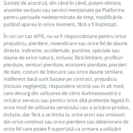
Sunteți de acord că, din când în când, putem elimina
anumite secțiuni sau servicii menționate pe Platforma
pentru perioade nedeterminate de timp, modificările
putând aparea în orice moment, fără a fi înștiințați.
În nici un caz AITIS, nu va fi răspunzătoare pentru orice
prejudiciu, pierdere, revendicare sau orice fel de daune
directe, indirecte, accidentale, punitive, speciale sau
daune de orice natură, inclusiv, fără limitare, profituri
pierdute, venituri pierdute, economii pierdute, pierderi
de date, costuri de înlocuire sau orice daune similare,
indiferent dacă sunt bazate pe contract, prejudiciu
(inclusiv neglijență), răspundere strictă sau în alt mod,
care decurg din utilizarea de către dumneavoastră a
oricărui serviciu sau pentru orice altă pretenție legată în
orice mod de utilizarea serviciului sau a oricărui produs,
inclusiv, dar fără a se limita la, orice erori sau omisiuni
din orice conținut sau orice pierdere sau deteriorare de
orice fel care poate fi suportată ca urmare a utilizării