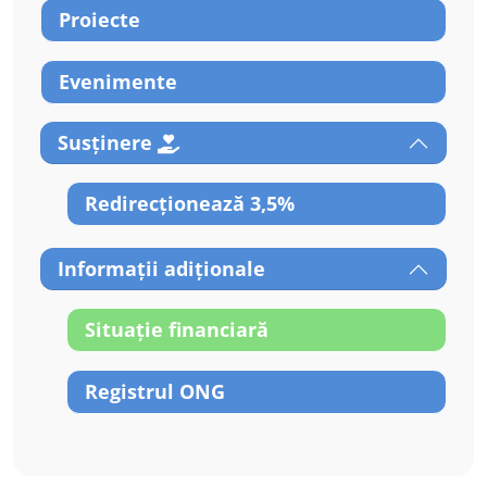
Proiecte
Evenimente
Susținere
Redirecționează 3,5%
Informații adiționale
Situație financiară
Registrul ONG