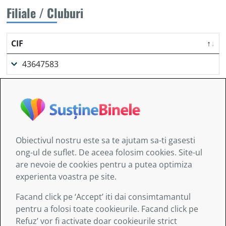
Filiale / Cluburi
CIF
43647583
Obiectivul nostru este sa te ajutam sa-ti gasesti
Informaţiile furnizate de AITIS:
ong-ul de suflet. De aceea folosim cookies. Site-ul
au doar un caracter general şi nu sunt destinate să
are nevoie de cookies pentru a putea optimiza
abordeze circumstanţe specifice ale nici unei
experienta voastra pe site.
persoane sau entităţi;
nu sunt obligatoriu exhaustive, exacte sau
Facand click pe ‘Accept’ iti dai consimtamantul
actualizate;
pentru a folosi toate cookieurile. Facand click pe
uneori sunt legate de site-uri externe asupra cărora
Refuz’ vor fi activate doar cookieurile strict
serviciile asociației nu exercită nici un control şi