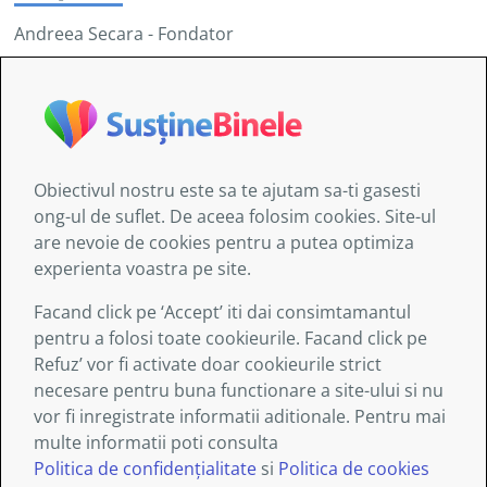
Andreea Secara - Fondator
Dan Sorin - Full Stack Developer
Obiectivul nostru este sa te ajutam sa-ti gasesti
Informaţiile furnizate de AITIS:
ong-ul de suflet. De aceea folosim cookies. Site-ul
au doar un caracter general şi nu sunt destinate să
are nevoie de cookies pentru a putea optimiza
abordeze circumstanţe specifice ale nici unei
experienta voastra pe site.
persoane sau entităţi;
nu sunt obligatoriu exhaustive, exacte sau
Facand click pe ‘Accept’ iti dai consimtamantul
actualizate;
pentru a folosi toate cookieurile. Facand click pe
uneori sunt legate de site-uri externe asupra cărora
Refuz’ vor fi activate doar cookieurile strict
serviciile asociației nu exercită nici un control şi
necesare pentru buna functionare a site-ului si nu
pentru care Asociația nu îşi asumă nici o
vor fi inregistrate informatii aditionale. Pentru mai
responsabilitate.
multe informatii poti consulta
Politica de confidențialitate
si
Politica de cookies
Termeni și condiții
Politica de confidențialitate