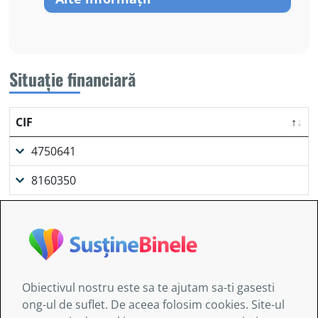
Situație financiară
CIF
4750641
8160350
Obiectivul nostru este sa te ajutam sa-ti gasesti
Informaţiile furnizate de AITIS:
ong-ul de suflet. De aceea folosim cookies. Site-ul
au doar un caracter general şi nu sunt destinate să