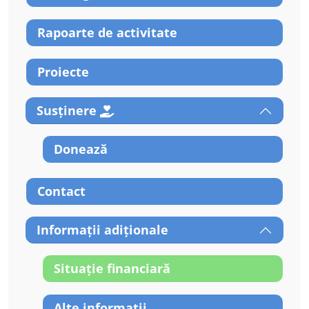
Rapoarte de activitate
Proiecte
Susținere
Donează
Contact
Informații adiționale
Situație financiară
Alte informații