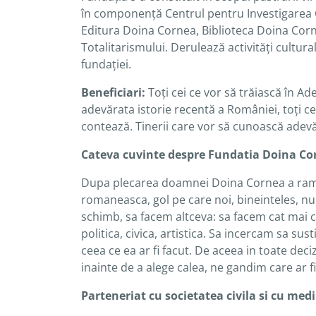
în componenţă Centrul pentru Investigarea
Editura Doina Cornea, Biblioteca Doina Corne
Totalitarismului. Derulează activităţi cultura
fundaţiei.
Beneficiari:
Toţi cei ce vor să trăiască în Ad
adevărata istorie recentă a României, toţi ce
contează. Tinerii care vor să cunoască adevă
Cateva cuvinte despre Fundatia Doina Co
Dupa plecarea doamnei Doina Cornea a rama
romaneasca, gol pe care noi, bineinteles, n
schimb, sa facem altceva: sa facem cat mai c
politica, civica, artistica. Sa incercam sa su
ceea ce ea ar fi facut. De aceea in toate deciz
inainte de a alege calea, ne gandim care ar fi
Parteneriat cu societatea civila si cu medi