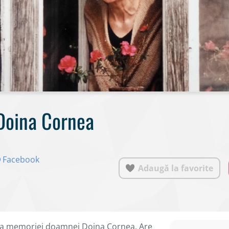
Doina Cornea
Facebook
Adaugă la favorite
vii a memoriei doamnei Doina Cornea. Are