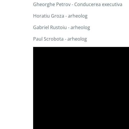
Gheorghe Petrov - Conducerea executiva
Horatiu Groza - arheolog
Gabriel Rustoiu - arheolog
Paul Scrobota - arheolog