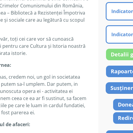
 Crimelor Comunismului din România,
Indicator
a – Bibliotecă a Rezistenţei Împotriva
le şi sociale care au legătură cu scopul
Indicator
evăr, toţi cei care vor să cunoască
i pentru care Cultura şi Istoria noastră
rata istorie.
Detalii 
rnea:
Rapoarte
s, credem noi, un gol in societatea
u putem sa-l umplem. Dar putem, in
Susține
unoscuta opera ei - activitatea ei
stinem ceea ce ea ar fi sustinut, sa facem
Done
iile pe care le luam in cardul fundatiei,
 fost parerea ei.
Redir
ul de afaceri: