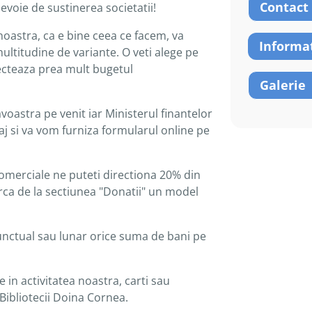
Contact
evoie de sustinerea societatii!
 noastra, ca e bine ceea ce facem, va
Informaț
ultitudine de variante. O veti alege pe
fecteaza prea mult bugetul
Galerie
oastra pe venit iar Ministerul finantelor
saj si va vom furniza formularul online pe
comerciale ne puteti directiona 20% din
carca de la sectiunea "Donatii" un model
punctual sau lunar orice suma de bani pe
 in activitatea noastra, carti sau
ibliotecii Doina Cornea.