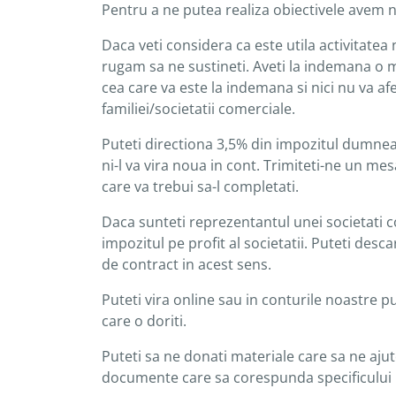
Pentru a ne putea realiza obiectivele avem n
Daca veti considera ca este utila activitatea
rugam sa ne sustineti. Aveti la indemana o m
cea care va este la indemana si nici nu va a
familiei/societatii comerciale.
Puteti directiona 3,5% din impozitul dumneav
ni-l va vira noua in cont. Trimiteti-ne un me
care va trebui sa-l completati.
Daca sunteti reprezentantul unei societati 
impozitul pe profit al societatii. Puteti des
de contract in acest sens.
Puteti vira online sau in conturile noastre 
care o doriti.
Puteti sa ne donati materiale care sa ne ajute
documente care sa corespunda specificului B