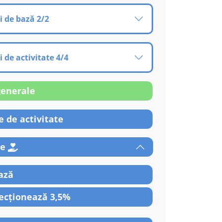
i de bază 2/2
i de activitate 4/4
generale
 de activitate
re
ază
ecționează 3,5%