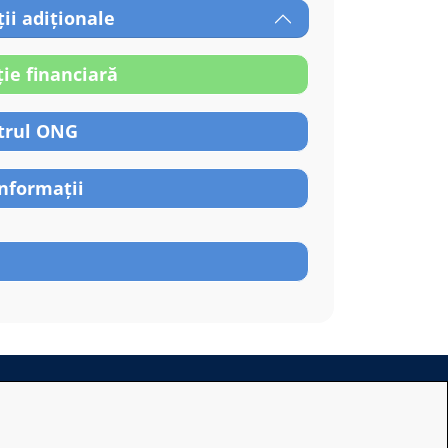
ii adiționale
ție financiară
trul ONG
informații
rsoane sau entităţi;