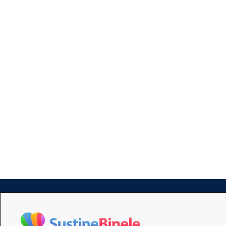
Informaţiile furnizate de AITIS:
au doar un caracter general şi nu sunt d
nu sunt obligatoriu exhaustive, exacte s