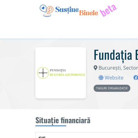
Fundația 
București, Sector
Website
TAGURI ORGANIZAȚIE
Situație financiară