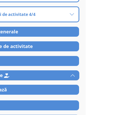
i de activitate 4/4
generale
 de activitate
re
ază