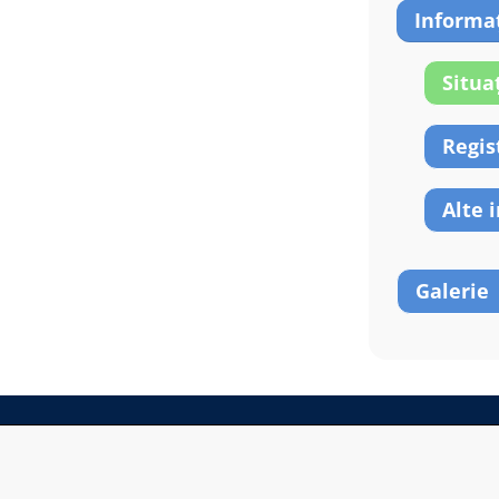
Informaț
Situa
Regis
Alte 
Galerie
estinate să abordeze circumstanţe specifice ale nici unei pe
au actualizate;