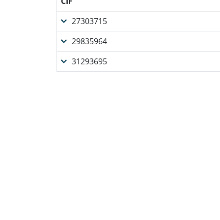
CIF
27303715
29835964
31293695