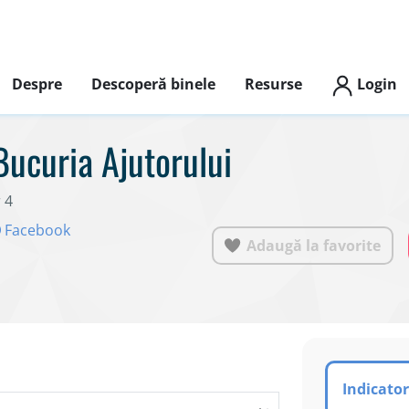
Despre
Descoperă binele
Resurse
Login
Bucuria Ajutorului
 4
Facebook
Adaugă la favorite
Indicator