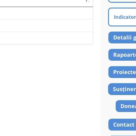
Indicator
Detalii 
Rapoarte
Proiecte
Susține
Done
Contact