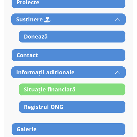
Proiecte
Susținere
Donează
Contact
Informații adiționale
Situație financiară
Registrul ONG
Galerie