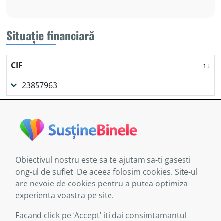
Situație financiară
CIF
23857963
Obiectivul nostru este sa te ajutam sa-ti gasesti
Informaţiile furnizate de AITIS:
ong-ul de suflet. De aceea folosim cookies. Site-ul
au doar un caracter general şi nu sunt destinate să
are nevoie de cookies pentru a putea optimiza
abordeze circumstanţe specifice ale nici unei
experienta voastra pe site.
persoane sau entităţi;
nu sunt obligatoriu exhaustive, exacte sau
Facand click pe ‘Accept’ iti dai consimtamantul
actualizate;