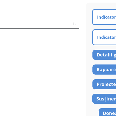
Indicator
Indicator
Detalii 
Rapoarte
Proiecte
Susține
Done