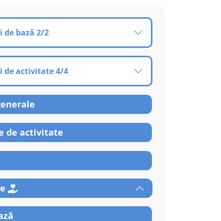
i de bază 2/2
i de activitate 4/4
generale
 de activitate
re
ază