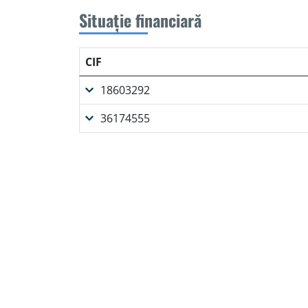
Situație financiară
CIF
18603292
36174555