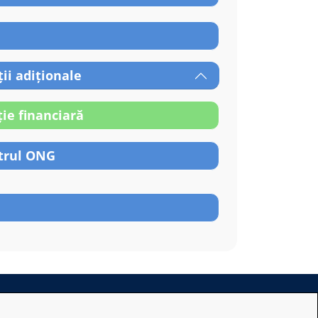
ii adiționale
ție financiară
trul ONG