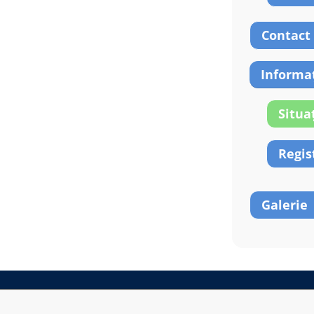
Contact
Informaț
Situa
Regis
Galerie