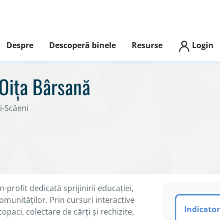
Despre
Descoperă binele
Resurse
Login
 Oiţa Bârsană
i-Scăeni
profit dedicată sprijinirii educației,
comunităților. Prin cursuri interactive
Indicator
copaci, colectare de cărți și rechizite,