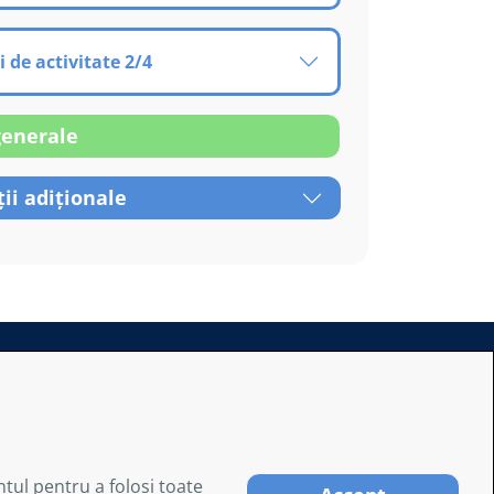
i de activitate 2/4
generale
ii adiționale
rsoane sau entităţi;
i pentru care Asociația nu îşi asumă nici o
ntul pentru a folosi toate