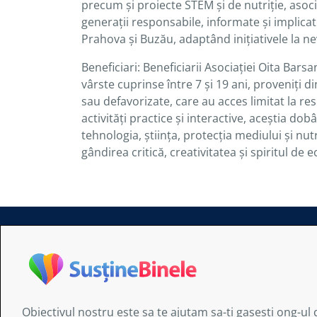
precum și proiecte STEM și de nutriție, asoci
generații responsabile, informate și implica
Prahova și Buzău, adaptând inițiativele la ne
Beneficiari:
Beneficiarii Asociației Oita Barsan
vârste cuprinse între 7 și 19 ani, proveniți d
sau defavorizate, care au acces limitat la r
activități practice și interactive, aceștia 
tehnologia, știința, protecția mediului și nutri
gândirea critică, creativitatea și spiritul de e
Informaţiile furnizate de AITIS:
au doar un caracter general şi nu sunt d
nu sunt obligatoriu exhaustive, exacte s
uneori sunt legate de site-uri externe as
responsabilitate.
Obiectivul nostru este sa te ajutam sa-ti gasesti ong-ul 