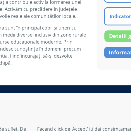
ația contribuie activ la formarea unei
te. Activăm cu precădere în județele
voile reale ale comunităților locale.
Indicator
a sunt în principal copii și tineri cu
in medii diverse, inclusiv din zone rurale
Detalii 
esurse educaționale moderne. Prin
dobândesc cunoștințe în domenii precum
Informaț
ția, fiind încurajați să-și dezvolte
chipă.
estinate să abordeze circumstanţe specifice ale nici unei pe
au actualizate;
upra cărora serviciile asociației nu exercită nici un control ş
de suflet. De
Facand click pe ‘Accept’ iti dai consimtama