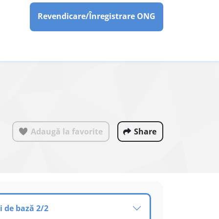
Revendicare/Înregistrare ONG
Adaugă la favorite
Share
i de bază 2/2