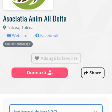
Asociatia Anim All Delta
Tulcea, Tulcea
Website
Facebook
TAGURI ORGANIZAȚIE
Adaugă la favorite
Donează
Share
Indicatori de bază 2/2