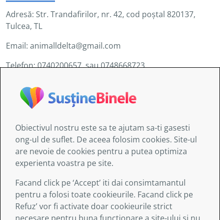
Adresă: Str. Trandafirilor, nr. 42, cod poștal 820137,
Tulcea, TL
Email: animalldelta@gmail.com
Telefon: 0740200657 sau 0748668723
Obiectivul nostru este sa te ajutam sa-ti gasesti
Informaţiile furnizate de AITIS:
ong-ul de suflet. De aceea folosim cookies. Site-ul
au doar un caracter general şi nu sunt destinate să
are nevoie de cookies pentru a putea optimiza
abordeze circumstanţe specifice ale nici unei
experienta voastra pe site.
persoane sau entităţi;
nu sunt obligatoriu exhaustive, exacte sau
Facand click pe ‘Accept’ iti dai consimtamantul
actualizate;
pentru a folosi toate cookieurile. Facand click pe
uneori sunt legate de site-uri externe asupra cărora
Refuz’ vor fi activate doar cookieurile strict
serviciile asociației nu exercită nici un control şi
necesare pentru buna functionare a site-ului si nu