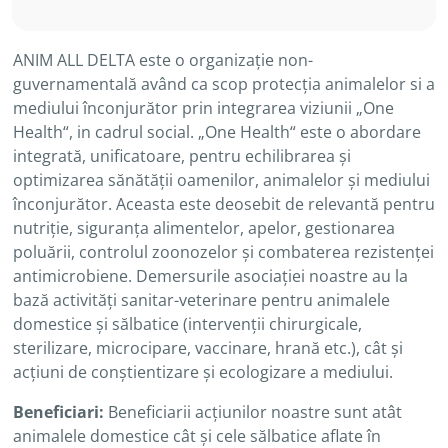
ANIM ALL DELTA este o organizație non-
guvernamentală având ca scop protecția animalelor si a
mediului înconjurător prin integrarea viziunii „One
Health“, in cadrul social. „One Health“ este o abordare
integrată, unificatoare, pentru echilibrarea și
optimizarea sănătății oamenilor, animalelor și mediului
înconjurător. Aceasta este deosebit de relevantă pentru
nutriție, siguranța alimentelor, apelor, gestionarea
poluării, controlul zoonozelor și combaterea rezistenței
antimicrobiene. Demersurile asociației noastre au la
bază activități sanitar-veterinare pentru animalele
domestice și sălbatice (intervenții chirurgicale,
sterilizare, microcipare, vaccinare, hrană etc.), cât și
acțiuni de conștientizare și ecologizare a mediului.
Beneficiari:
Beneficiarii acțiunilor noastre sunt atât
animalele domestice cât și cele sălbatice aflate în