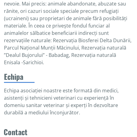
nevoie. Mai precis: animale abandonate, abuzate sau
rănite, ori cazuri sociale speciale precum refugiați
(ucraineni) sau proprietari de animale fără posibilități
materiale. În ceea ce privește fondul funciar al
animalelor sălbatice beneficiarii indirecți sunt
rezervațiile naturale: Rezervația Biosferei Delta Dunării,
Parcul Național Munții Măcinului, Rezervația naturală
”Dealul Bujorului” - Babadag, Rezervația naturală
Enisala -Sarichioi.
Echipa
Echipa asociației noastre este formată din medici,
asistenți și tehnicieni veterinari cu experiență în
domeniu sanitar veterinar și experți în dezvoltare
durabilă a mediului înconjurător.
Contact